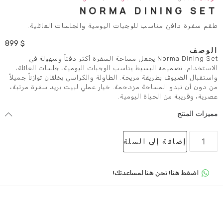
NORMA DIN
سب للوجبات اليومية والجلسات العائلية.
899
$
Norma Dining Set يجعل مساحة السفرة أكثر دفئاً وسهولة في
لبسيط يناسب الوجبات اليومية، جلسات العائلة،
قة مريحة. الطاولة والكراسي يخلقان توازناً جميلاً
ساحة مزدحمة. خيار عملي لبيت يريد سفرة مرتبة،
ياة اليومية.
لى السلة
 هنا لمساعدتك!