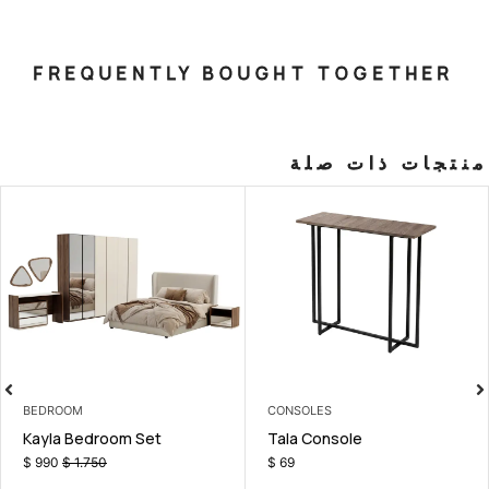
FREQUENTLY BOUGHT T
صلة
LIVING ROOM
BEDROOM
Nevada sofa set
Kayla Bedroom Set
$
1.090
$
990
$
1.750