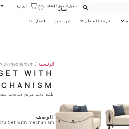
تسجيل الدخول / إنشاء
العربية
حساب
م
غرفة الطعام
من نحن
اتصل بنا
الرئيسية
/
 with mechanism
 SET WITH
ECHANISM
طقم كنب مريح مناسب للعائل
الوصف
sofa Set with mechanism