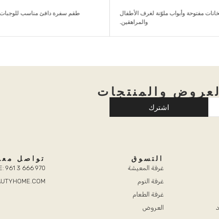
انات مفتوحة وأبواب ملوّنة لغرف الأطفال
طقم سفرة دافئ مناسب للوجبات ا
والمراهقين.
عروض والمنتجات
اشترك
التسوق
تواصل معن
غرفة المعيشة
: 961 3 666 970
غرفة النوم
EAUTYHOME.COM
غرفة الطعام
د
العروض