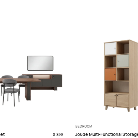
BEDROOM
Set
Joude Multi-Functional Storag
$
899