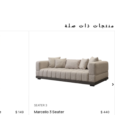
منتجات ذات صلة
3 SEATER
e
Marcello 3 Seater
$
149
$
440