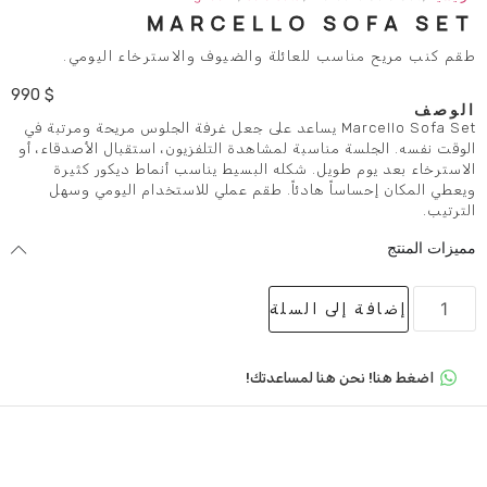
MARCELLO S
ب للعائلة والضيوف والاسترخاء اليومي.
990
$
Marcello Sofa Set يساعد على جعل غرفة الجلوس مريحة ومرتبة في
مناسبة لمشاهدة التلفزيون، استقبال الأصدقاء، أو
ويل. شكله البسيط يناسب أنماط ديكور كثيرة
ً هادئاً. طقم عملي للاستخدام اليومي وسهل
لى السلة
 هنا لمساعدتك!