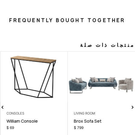
FREQUENTLY BOUGHT T
صلة
CONSOLES
LIVING ROOM
hair
William Console
Brox Sofa 
$
69
$
799