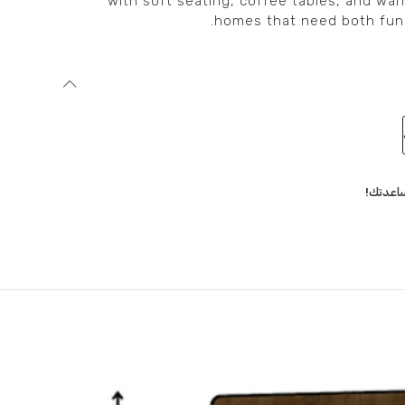
with soft seating, coffee tables, and warm
homes that need both func
اعدتك!