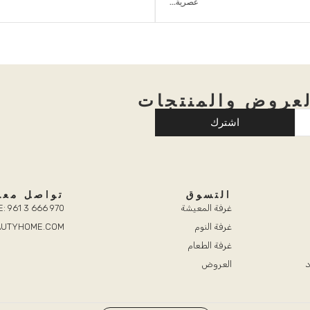
عصرية...
عروض والمنتجات
اشترك
التسوق
تواصل معن
غرفة المعيشة
: 961 3 666 970
غرفة النوم
EAUTYHOME.COM
غرفة الطعام
د
العروض