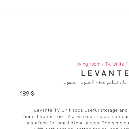
living room
/
Tv. Units
/ 
LEVANTE
 على تنظيم غرفة الجلوس بسهولة.
189
$
Levante TV Unit adds useful storage and a
room. It keeps the TV area clear, helps hide dai
a surface for small d?cor pieces. The simple