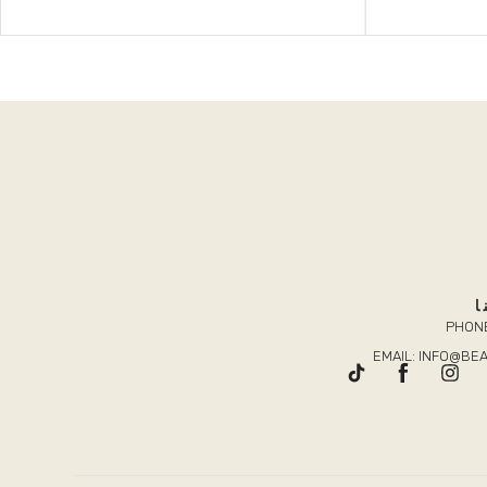
ا
PHONE
EMAIL: INFO@B