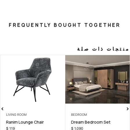
FREQUENTLY BOUGHT T
صلة
BEDROOM
LIVING ROOM
Mila Single Bedroom Set
Ranim Lounge Chair
$
1.290
$
119