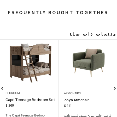
FREQUENTLY BOUGHT T
صلة
BEDROOM
ARMCHAIRS
Capri Teenage Bedroom Set
droom Set
Zoya Armch
$
269
$
111
The Capri Teenage Bedroom
ف لمسة دافئة
طقم غرفة نوم هادئ 