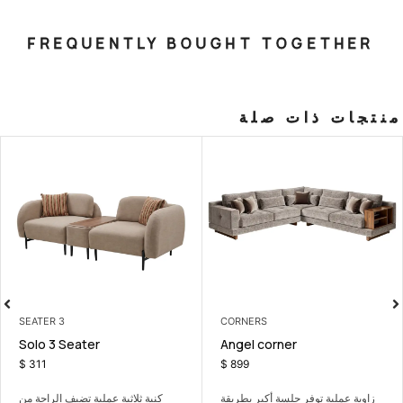
FREQUENTLY BOUGHT T
صلة
3 SEATER
CORNERS
eater
Solo 3 Seater
Angel co
$
311
$
899
أكبر بطريقة
كنبة ثلاثية عملية تضيف الراحة من
كنبة ثلاثية عملية تض