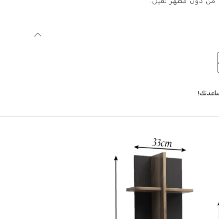
 من دون مظهر ثقيل.
اعدتك!