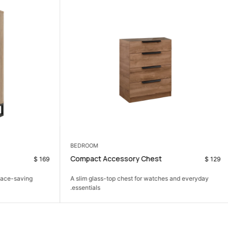
BEDROOM
 drawers
Compact Accessory Chest
$
169
storage in a slim, space-saving
A slim glass-top chest for watches 
essentials.