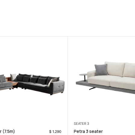
CORNERS
Tempo Corner (7.5m)
$
249