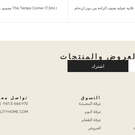
The Tempo Corner (7.5m) r تصميم عصري، راحة فائقة،
وحدة تلفاز عصرية بتصميم جريء
مثالية...
عروض والمنتجات
اشترك
التسوق
تواصل معن
غرفة المعيشة
: 961 3 666 970
غرفة النوم
EAUTYHOME.COM
غرفة الطعام
د
العروض