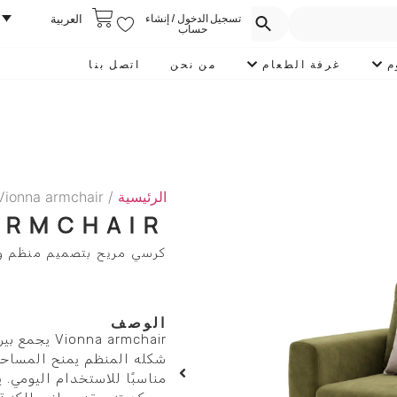
تسجيل الدخول / إنشاء
العربية
حساب
م
غرفة الطعام
من نحن
اتصل بنا
الرئيسية
/
Vionna armchair
ARMCHAIR
كرسي مريح بتصميم منظم و
الوصف
na armchair
شكله المنظم يمنح المساحة م
مناسبًا للاستخدام اليومي. 