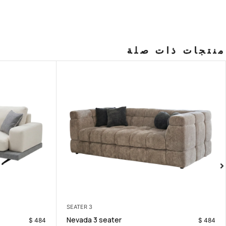
منتجات ذات صلة
3 SEATER
Petra 3 seater
$
1.290
$
484