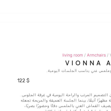
living room
/
Armchairs
/ 
VIONNA 
ملمس غني يناسب الجلسات اليومية.
122
$
Vion يجمع بين التصميم المرتب والراحة اليومية في غرفة الجلوس.
ظهرًا أنيقًا، بينما الجلسة العميقة والمريحة تجعله
يضيف القماش الغني بالملمس دفئًا وحضورًا بصريًا،