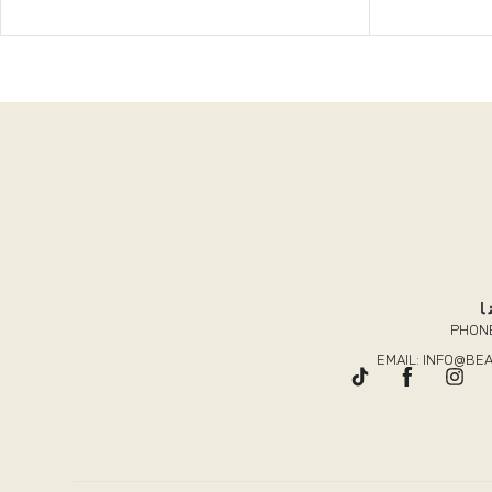
ا
PHONE
EMAIL: INFO@B