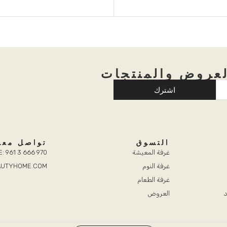
عروض والمنتجات
اشترك
التسوق
تواصل معن
غرفة المعيشة
: 961 3 666 970
غرفة النوم
EAUTYHOME.COM
غرفة الطعام
د
العروض