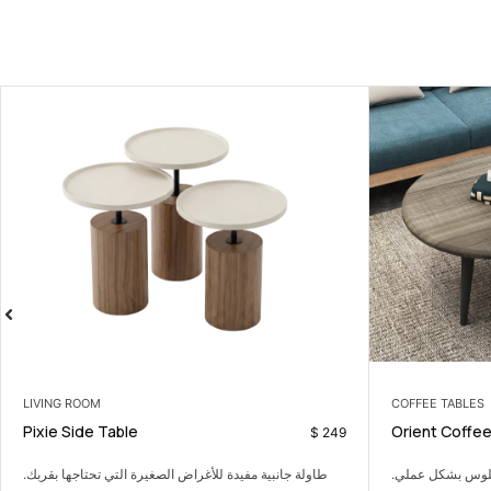
3 SEATER
LIVING ROOM
3 seater
Pixie Side Table
$
440
 الصغيرة التي تحتاجها بقربك.
كنبة ثلاثية عملية تضيف الراحة من دون ا