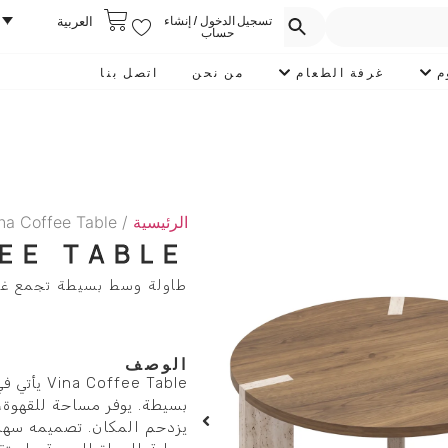
تسجيل الدخول / إنشاء
العربية
حساب
م
غرفة الطعام
من نحن
اتصل بنا
الرئيسية
/
na Coffee Table
EE TABLE
طاولة وسط بسيطة تجمع غر
الوصف
ee Table
بسيطة. يوفر مساحة للقهوة، 
يزدحم المكان. تصميمه سهل 