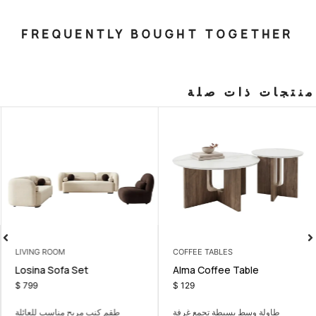
FREQUENTLY BOUGHT T
صلة
LIVING ROOM
COFFEE TABL
 Set with
Losina Sofa Set
Alma Coffe
m
$
799
$
129
طة تجمع غرفة
طقم كنب مريح مناسب للعائلة