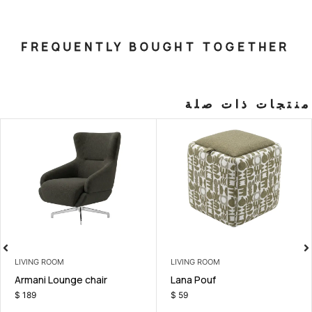
FREQUENTLY BOUGHT T
صلة
ES
LIVING ROOM
LIVING ROOM
ee Table
Armani Lounge chair
Lana Pouf
$
189
$
59