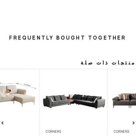
FREQUENTLY BOUGHT T
صلة
LIVING ROOM
CORNERS