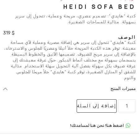
HEIDI 
يم عصري، مريحة وعملية، تتحول إلى سرير
ساحات الصغيرة.
319
$
 إلى سرير هي إضافة عصرية وعملية لأي مساحة
بة المريحة حلاً أنيقًا وعصريًا للجلوس والاسترخاء،
ريح للضيوف. تصميمها الأنيق والخطوط البسيطة
مختلف أنماط الديكور. حوّل غرفة معيشتك إلى
ة بفضل آلية التحويل سهلة الاستخدام. مثالية
غيرة، توفر كنبة “هايدي” حلاً مريحًا للجلوس
لى السلة
 هنا لمساعدتك!