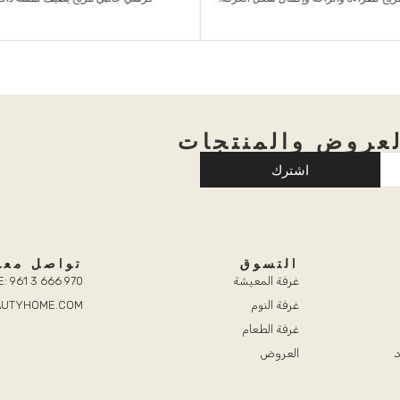
عروض والمنتجات
اشترك
التسوق
تواصل معن
غرفة المعيشة
: 961 3 666 970
غرفة النوم
EAUTYHOME.COM
غرفة الطعام
د
العروض