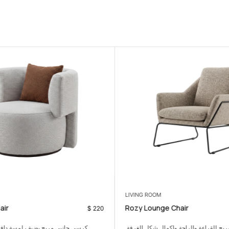
LIVING ROOM
air
Rozy Lounge Chair
$
220
ح للقراءة والراحة وإكمال شكل الغرفة.
كرسي جانبي مريح يضيف لمسة دافئ