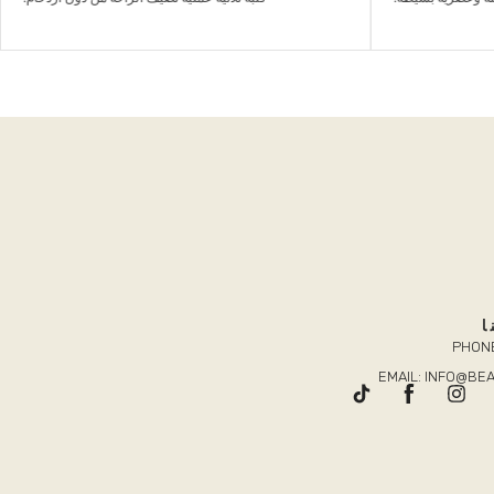
ا
PHONE
EMAIL: INFO@B