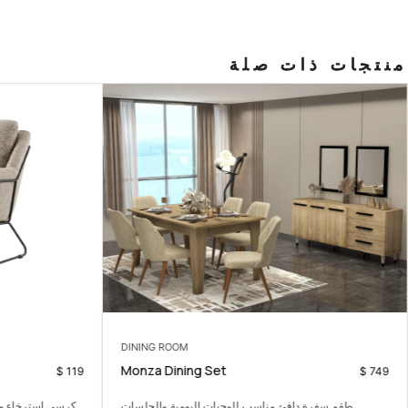
منتجات ذات صلة
DINING ROOM
Monza Dining Set
$
119
$
749
طقم سفرة دافئ مناسب للوجبات اليومية والجلسات
كرسي استرخاء مري