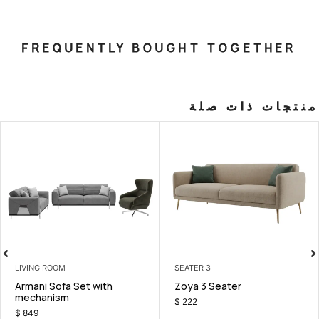
FREQUENTLY BOUGHT T
صلة
LIVING ROOM
3 SEATER
chair
Armani Sofa Set with
Zoya 3 Sea
mechanism
$
222
$
849