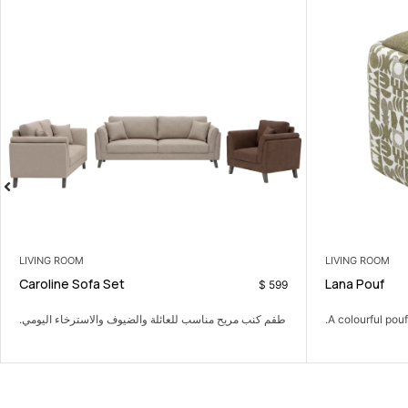
OM
LIVING ROOM
Teenage Bedroom Set
Caroline Sofa Set
$
399
ة والضيوف والاسترخاء اليومي.
طقم غرفة نوم هادئ يمنح المساحة راحة وترتيب